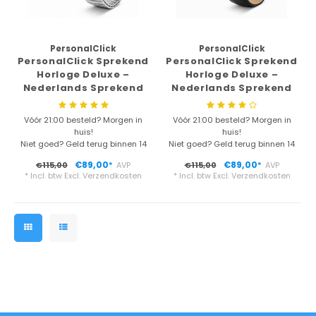
Kan ik douchen of zwemmen met mijn
alarmhorloge?
PersonalClick
PersonalClick
PersonalClick Sprekend
PersonalClick Sprekend
Horloge Deluxe –
Horloge Deluxe –
Hoe helpt een noodknop ouderen in het dagelijks
Nederlands Sprekend
Nederlands Sprekend
leven?
Horloge voor
Horloge voor
Slechtzienden & Blinden
Slechtzienden & Blinden
Vóór 21:00 besteld? Morgen in
Vóór 21:00 besteld? Morgen in
– Spreekt Tijd en Datum
– Spreekt Tijd en Datum
Werkt een alarmhorloge zonder smartphone?
huis!
huis!
– Rekbare Band – Zilver
– lederen Band – Zwart
Niet goed? Geld terug binnen 14
Niet goed? Geld terug binnen 14
dagen
dagen
Hoe werkt een alarmknop ouderen?
€89,00
€89,00
€115,00
AVP
€115,00
AVP
*
*
* Incl. btw Excl.
Verzendkosten
* Incl. btw Excl.
Verzendkosten