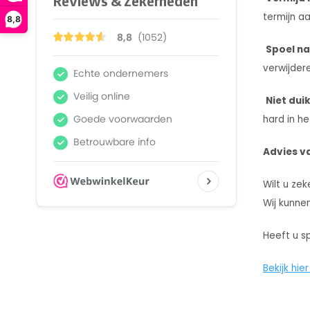
termijn a
8,8
Spoel n
verwijder
Niet dui
hard in he
Advies v
Wilt u zek
Wij kunne
Heeft u s
Bekijk hie