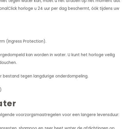
e niet tegen water kan, moet u het afdoen op het moment dat
rsonalClick horloge u 24 uur per dag beschermt, óók tijdens uw
rm (Ingress Protection).
dergedompeld kan worden in water. U kunt het horloge veilig
douchen.
eter bestand tegen langdurige onderdompeling.
)
ater
 volgende voorzorgsmaatregelen voor een langere levensduur:
zeepresten, shampoo en zeer heet water de afdichtingen op