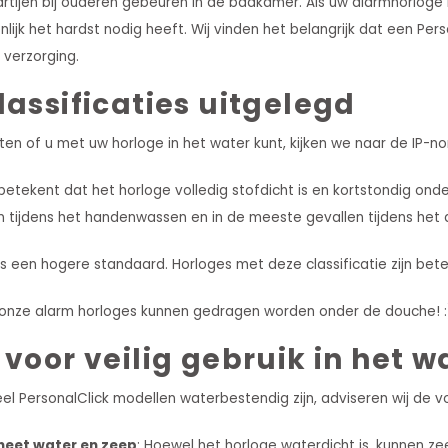
artijen bij ouderen gebeuren in de badkamer. Als uw alarmhorlog
nlijk het hardst nodig heeft. Wij vinden het belangrijk dat een Pe
 verzorging.
lassificaties uitgelegd
en of u met uw horloge in het water kunt, kijken we naar de IP-no
t betekent dat het horloge volledig stofdicht is en kortstondig on
tijdens het handenwassen en in de meeste gevallen tijdens het 
t is een hogere standaard. Horloges met deze classificatie zijn b
l onze alarm horloges kunnen gedragen worden onder de douche! :
 voor veilig gebruik in het w
el PersonalClick modellen waterbestendig zijn, adviseren wij de
heet water en zeep
: Hoewel het horloge waterdicht is, kunnen 