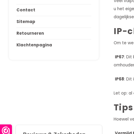
Veel valp
u het eige
Contact
dagelijkse
Sitemap
IP-c
Retourneren
Om te wet
Klachtenpagina
IP67
: Di
omhouden 
IP68
: Di
Let op: a
Tips
Hoewel ve
Vermijd 