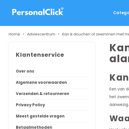
Catego
Home
Adviescentrum
Kan ik douchen of zwemmen met mi
Kan
Klantenservice
ala
Over ons
Kan
Algemene voorwaarden
Een van d
Verzenden & retourneren
het zwemba
aanwezig.
Privacy Policy
Waa
Meest gestelde vragen
Betaalmethoden