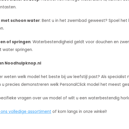
antasten.
a met schoon water
: Bent u in het zwembad geweest? Spoel het 
en.
ken of springen
: Waterbestendigheid geldt voor douchen en zwem
t water springen.
an Noodhulpknop.nl
er weten welk model het beste bij uw leefstijl past? Als specialist
n u precies demonstreren welk PersonalClick model het meest gesch
pecifieke vragen over uw model of wilt u een waterbestendig ho
r ons volledige assortiment
of kom langs in onze winkel!