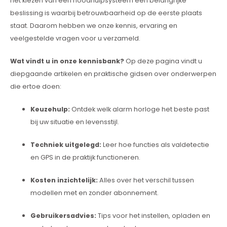
het kiezen van een noodhulpsysteem een belangrijke
beslissing is waarbij betrouwbaarheid op de eerste plaats
Kan ik douchen of zwemmen met mijn
staat. Daarom hebben we onze kennis, ervaring en
alarmhorloge?
veelgestelde vragen voor u verzameld.
Hoe helpt een noodknop ouderen in het dagelijks
Wat vindt u in onze kennisbank?
Op deze pagina vindt u
leven?
diepgaande artikelen en praktische gidsen over onderwerpen
die ertoe doen:
Werkt een alarmhorloge zonder smartphone?
Keuzehulp:
Ontdek welk alarm horloge het beste past
Hoe werkt een alarmknop ouderen?
bij uw situatie en levensstijl.
Techniek uitgelegd:
Leer hoe functies als valdetectie
en GPS in de praktijk functioneren.
Kosten inzichtelijk:
Alles over het verschil tussen
modellen met en zonder abonnement.
Gebruikersadvies:
Tips voor het instellen, opladen en