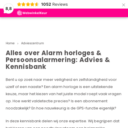
×
1052
Reviews
0
8,8
Hoofdmenu / adviescentrum
Hoofdmenu / over ons
Adviescentrum
Over ons
Home
Adviescentrum
Hoe werkt valdetectie op een alarm horloge?
Hoe werkt het?
Alles over Alarm horloges &
Persoonsalarmering: Advies &
Alarmhorloge zonder abonnement
Winkel
Kennisbank
Hoe lang gaat de batterij van een alarm horloge
Meest gestelde vragen
Bent u op zoek naar meer veiligheid en zelfstandigheid voor
mee? (Tot 6 dagen!)
uzelf of een naaste? Een alarm horloge is een uitstekende
Partners
keuze, maar het kiezen van het juiste model roept vaak vragen
Hoe nauwkeurig is de GPS in een alarm horloge
voor ouderen?
op. Hoe werkt valdetectie precies? Is een abonnement
Wenshulp
noodzakelijk? En hoe nauwkeurig is de GPS-functie eigenlijk?
De enige specialist met een fysieke winkel
In deze kennisbank delen wij onze expertise. Wij begrijpen dat
Alarmhorloge vs. Traditionele alarmknop