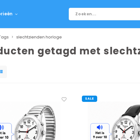
rieën
Tags
slechtzienden horloge
ducten getagd met slecht
SALE