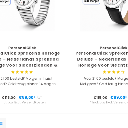
PersonalClick
PersonalClick
alClick Sprekend Horloge
PersonalClick Spreke
e – Nederlands Sprekend
Deluxe – Nederlands
ge voor Slechtzienden &
Horloge voor Slecht
 – Spreekt Tijd en Datum –
Blinden – Spreekt Tijd
ekbare Band – Zilver
lederen Band – 
 21:00 besteld? Morgen in huis!
Vóór 21:00 besteld? Morge
oed? Geld terug binnen 14 dagen
Niet goed? Geld terug binn
€89,00
€89,00
€115,00
€115,00
*
AVP
*
 Incl. btw Excl.
Verzendkosten
* Incl. btw Excl.
Verzend