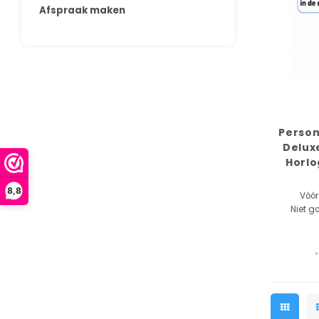
Afspraak maken
Person
Delux
Horlo
Blinden
8,8
R
Vóór
Niet g
*