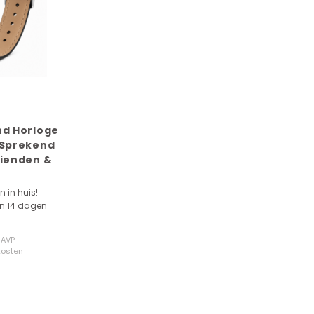
nd Horloge
 Sprekend
zienden &
 en Datum –
Zwart
n in huis!
en 14 dagen
AVP
kosten