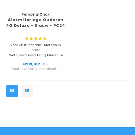
Kan ik douchen of zwemmen met mijn
PersonalClick
Alarm Horloge Ouderen
alarmhorloge?
4G Deluxe - Blauw - PC24
Hoe helpt een noodknop ouderen in het dagelijks
leven?
Vóór 21:00 besteld? Morgen in
huis!
Werkt een alarmhorloge zonder smartphone?
Niet goed? Geld terug binnen 14
dagen
€219,00
AVP
*
* Incl. btw Excl.
Verzendkosten
Hoe werkt een alarmknop ouderen?