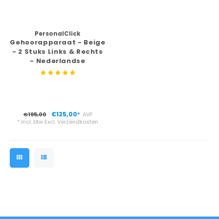
Kan ik douchen of zwemmen met mijn
alarmhorloge?
PersonalClick
Gehoorapparaat - Beige
- 2 Stuks Links & Rechts
Hoe helpt een noodknop ouderen in het dagelijks
- Nederlandse
leven?
Handleiding -
Opbergbox -
Oplaadbaar met kabel -
Werkt een alarmhorloge zonder smartphone?
Gehoorversterker
oplaadbaar
Hoe werkt een alarmknop ouderen?
€125,00
€195,00
AVP
*
* Incl. btw Excl.
Verzendkosten