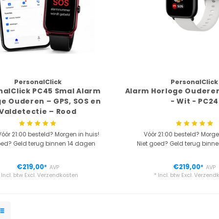
PersonalClick
PersonalClick
nalClick PC45 Smal Alarm
Alarm Horloge Oudere
ge Ouderen – GPS, SOS en
- Wit - PC24
Valdetectie – Rood
óór 21:00 besteld? Morgen in huis!
Vóór 21:00 besteld? Morge
oed? Geld terug binnen 14 dagen
Niet goed? Geld terug binn
€219,00
€219,00
*
AVP
*
AVP
 Incl. btw Excl.
Verzendkosten
* Incl. btw Excl.
Verzend