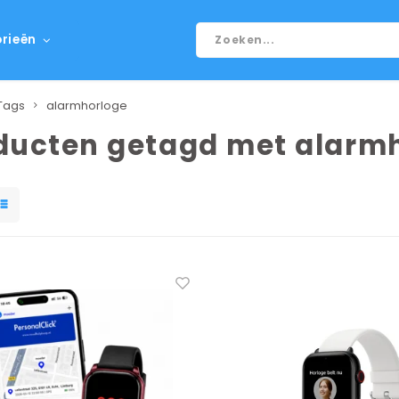
rieën
Tags
alarmhorloge
ducten getagd met alarm