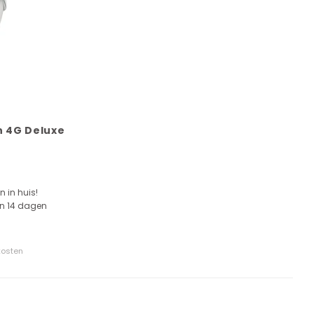
n 4G Deluxe
n in huis!
en 14 dagen
kosten