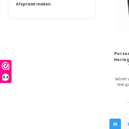
Afspraak maken
Perso
Horlo
8,8
NIEUW! V
Niet g
*