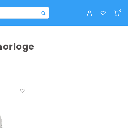
0
horloge