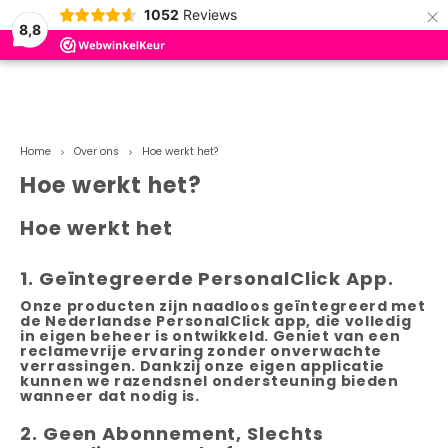
×
1052
Reviews
0
8,8
Hoofdmenu / adviescentrum
Hoofdmenu / over ons
Adviescentrum
Over ons
Home
Over ons
Hoe werkt het?
Hoe werkt valdetectie op een alarm horloge?
Hoe werkt het?
Hoe werkt het?
Alarmhorloge zonder abonnement
Hoe werkt het
Winkel
Hoe lang gaat de batterij van een alarm horloge
1. Geïntegreerde PersonalClick App.
mee? (Tot 6 dagen!)
Meest gestelde vragen
Onze producten zijn naadloos geïntegreerd met
de Nederlandse PersonalClick app, die volledig
Hoe nauwkeurig is de GPS in een alarm horloge
in eigen beheer is ontwikkeld. Geniet van een
Partners
voor ouderen?
reclamevrije ervaring zonder onverwachte
verrassingen. Dankzij onze eigen applicatie
kunnen we razendsnel ondersteuning bieden
Wenshulp
wanneer dat nodig is.
De enige specialist met een fysieke winkel
2. Geen Abonnement, Slechts
Alarmhorloge vs. Traditionele alarmknop