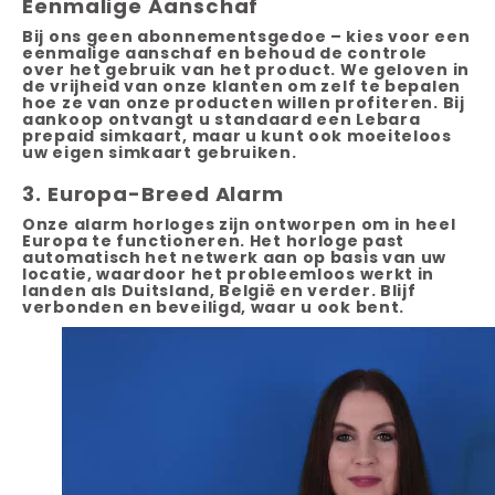
Eenmalige Aanschaf
Bij ons geen abonnementsgedoe – kies voor een
eenmalige aanschaf en behoud de controle
Kan ik douchen of zwemmen met mijn
over het gebruik van het product. We geloven in
alarmhorloge?
de vrijheid van onze klanten om zelf te bepalen
hoe ze van onze producten willen profiteren. Bij
aankoop ontvangt u standaard een Lebara
Hoe helpt een noodknop ouderen in het dagelijks
prepaid simkaart, maar u kunt ook moeiteloos
leven?
uw eigen simkaart gebruiken.
3. Europa-Breed Alarm
Werkt een alarmhorloge zonder smartphone?
Onze alarm horloges zijn ontworpen om in heel
Europa te functioneren. Het horloge past
Hoe werkt een alarmknop ouderen?
automatisch het netwerk aan op basis van uw
locatie, waardoor het probleemloos werkt in
landen als Duitsland, België en verder. Blijf
verbonden en beveiligd, waar u ook bent.