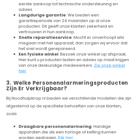
eerste aankoop tot technische ondersteuning en
advies.
Langdurige garantie
: We bieden een
garantieperiode van 24 maanden op al onze
producten. Dit geeft onze klanten zekerheid en
vertrouwen in hun aankoop.
Snelle reparatieservice
: Mocht er onverhoopt iets
misgaan met het apparaat, dan zorgen wij ervoor dat
het snel wordt gerepareerd.
Een fysieke winkel
: Bezoek onze winkel op afspraak.
Hier kunt u producten testen en advies op maat krijgen
van onze deskundige medewerkers.
Zie onze winkel
hier
3. Welke Personenalarmeringsproducten
Zijn Er Verkrijgbaar?
Bij Noodhulpknop.nl bieden we verschillende modellen die zijn
afgestemd op de specifieke behoeften van onze klanten,
zoals:
Draagbare personenalarmering
: Handige
apparaten die als een horloge of ketting kunnen
worden gedragen.
Klik hier