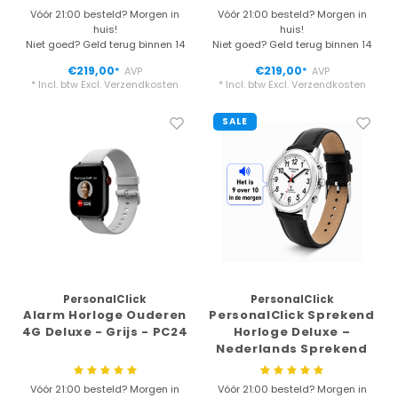
Vóór 21:00 besteld? Morgen in
Vóór 21:00 besteld? Morgen in
huis!
huis!
Niet goed? Geld terug binnen 14
Niet goed? Geld terug binnen 14
dagen
dagen
€219,00
€219,00
AVP
AVP
*
*
* Incl. btw Excl.
Verzendkosten
* Incl. btw Excl.
Verzendkosten
SALE
PersonalClick
PersonalClick
Alarm Horloge Ouderen
PersonalClick Sprekend
4G Deluxe - Grijs - PC24
Horloge Deluxe –
Nederlands Sprekend
Horloge voor
Slechtzienden & Blinden
Vóór 21:00 besteld? Morgen in
Vóór 21:00 besteld? Morgen in