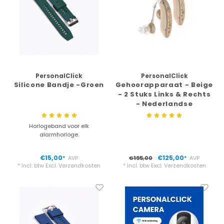
PersonalClick
PersonalClick
Silicone Bandje -Groen
Gehoorapparaat - Beige
- 2 Stuks Links & Rechts
- Nederlandse
Handleiding -
Opbergbox -
Horlogeband voor elk
Oplaadbaar met kabel -
alarmhorloge.
Gehoorversterker
oplaadbaar
€15,00
€125,00
AVP
€195,00
AVP
*
*
* Incl. btw Excl.
Verzendkosten
* Incl. btw Excl.
Verzendkosten