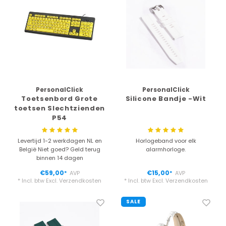
PersonalClick
PersonalClick
Toetsenbord Grote
Silicone Bandje -Wit
toetsen Slechtzienden
P54
Levertijd 1-2 werkdagen NL en
Horlogeband voor elk
België Niet goed? Geld terug
alarmhorloge.
binnen 14 dagen
€59,00
€15,00
AVP
AVP
*
*
* Incl. btw Excl.
Verzendkosten
* Incl. btw Excl.
Verzendkosten
SALE