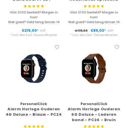
Horloge voor
Slechtzienden & Blinden
Vóór 21:00 besteld? Morgen in
Vóór 21:00 besteld? Morgen in
– Spreekt Tijd en Datum
huis!
huis!
– Rekbare Band – Zilver
Niet goed? Geld terug binnen 14
Niet goed? Geld terug binnen 14
dagen
dagen
€219,00
€89,00
AVP
€115,00
AVP
*
*
* Incl. btw Excl.
Verzendkosten
* Incl. btw Excl.
Verzendkosten
PersonalClick
PersonalClick
Alarm Horloge Ouderen
Alarm Horloge Ouderen
4G Deluxe - Blauw - PC24
4G Deluxe - Lederen
band - PC24 - Bruin