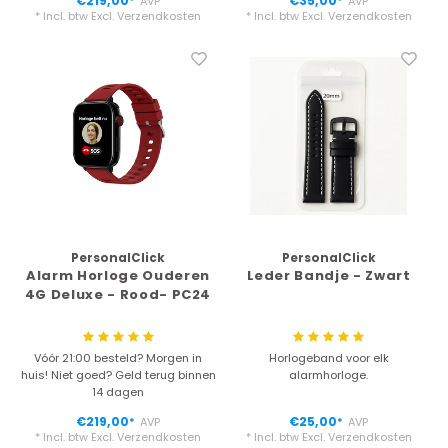
€219,00
€35,00
AVP
AVP
*
*
* Incl. btw Excl.
Verzendkosten
* Incl. btw Excl.
Verzendkosten
PersonalClick
PersonalClick
Alarm Horloge Ouderen
Leder Bandje - Zwart
4G Deluxe - Rood- PC24
Vóór 21:00 besteld? Morgen in
Horlogeband voor elk
huis! Niet goed? Geld terug binnen
alarmhorloge.
14 dagen
€219,00
€25,00
AVP
AVP
*
*
* Incl. btw Excl.
Verzendkosten
* Incl. btw Excl.
Verzendkosten