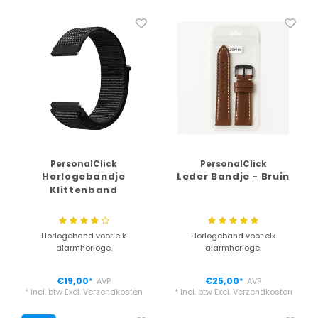
PersonalClick
PersonalClick
Horlogebandje
Leder Bandje - Bruin
Klittenband
Horlogeband voor elk
Horlogeband voor elk
alarmhorloge.
alarmhorloge.
€19,00
€25,00
AVP
AVP
*
*
* Incl. btw Excl.
Verzendkosten
* Incl. btw Excl.
Verzendkosten