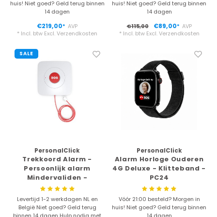
– Spreekt Tijd en Datum
huis! Niet goed? Geld terug binnen
huis! Niet goed? Geld terug binnen
– lederen Band – Zwart
14 dagen
14 dagen
€219,00
€89,00
AVP
€115,00
AVP
*
*
* Incl. btw Excl.
Verzendkosten
* Incl. btw Excl.
Verzendkosten
SALE
PersonalClick
PersonalClick
Trekkoord Alarm -
Alarm Horloge Ouderen
Persoonlijk alarm
4G Deluxe - Klitteband -
Mindervaliden -
PC24
Geluidssignaal -
Makkelijk bevestigen -
Levertijd 1-2 werkdagen NL en
Vóór 21:00 besteld? Morgen in
België Niet goed? Geld terug
huis! Niet goed? Geld terug binnen
binnen 14 dagen Hulp nodig met
14 dagen