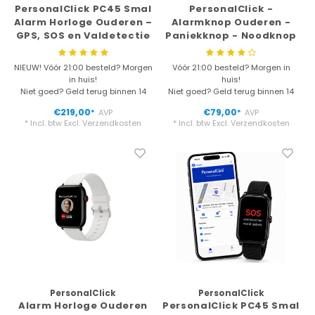
PersonalClick PC45 Smal
PersonalClick -
Alarm Horloge Ouderen –
Alarmknop Ouderen -
GPS, SOS en Valdetectie
Paniekknop - Noodknop
– Rood
- Ouderen Alarm -
Senioren Alarm -
NIEUW! Vóór 21:00 besteld? Morgen
Vóór 21:00 besteld? Morgen in
Persoonlijk alarm -
in huis!
huis!
Alarmknop senioren -
Niet goed? Geld terug binnen 14
Niet goed? Geld terug binnen 14
Paniek alarm -
dagen
dagen
€219,00
€79,00
AVP
AVP
*
*
Gebruiksklaar -
* Incl. btw Excl.
Verzendkosten
* Incl. btw Excl.
Verzendkosten
Personenalarmering-
Alarmknop voor Ouderen
PersonalClick
PersonalClick
Alarm Horloge Ouderen
PersonalClick PC45 Smal