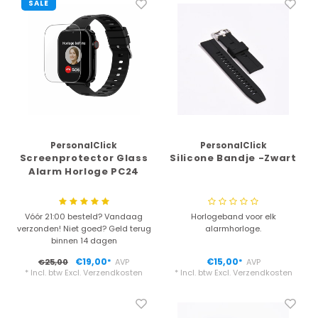
SALE
PersonalClick
PersonalClick
Screenprotector Glass
Silicone Bandje -Zwart
Alarm Horloge PC24
Vóór 21:00 besteld? Vandaag
Horlogeband voor elk
verzonden! Niet goed? Geld terug
alarmhorloge.
binnen 14 dagen
€19,00
€15,00
€25,00
AVP
AVP
*
*
* Incl. btw Excl.
Verzendkosten
* Incl. btw Excl.
Verzendkosten