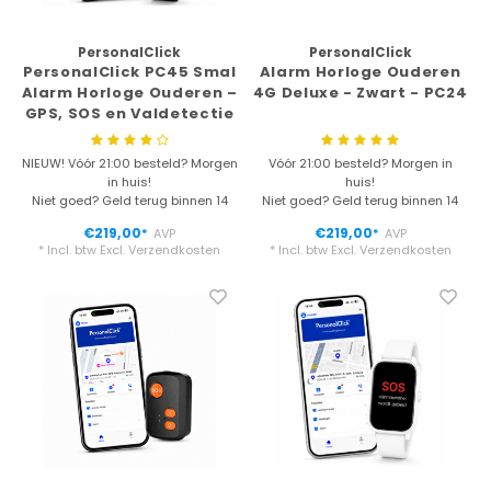
Kan ik douchen of zwemmen met mijn
PersonalClick
PersonalClick
PersonalClick PC45 Smal
Alarm Horloge Ouderen
alarmhorloge?
Alarm Horloge Ouderen –
4G Deluxe - Zwart - PC24
GPS, SOS en Valdetectie
Hoe helpt een noodknop ouderen in het dagelijks
– Zwart
leven?
NIEUW! Vóór 21:00 besteld? Morgen
Vóór 21:00 besteld? Morgen in
in huis!
huis!
Werkt een alarmhorloge zonder smartphone?
Niet goed? Geld terug binnen 14
Niet goed? Geld terug binnen 14
dagen
dagen
€219,00
€219,00
AVP
AVP
*
*
* Incl. btw Excl.
Verzendkosten
* Incl. btw Excl.
Verzendkosten
Hoe werkt een alarmknop ouderen?