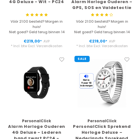
4G Deluxe - Wit - PC24
Alarm Horloge Ouderen –
GPS, SOS en Valdetectie
– Klittenband
Vóór 21:00 besteld? Morgen in
Vóór 21:00 besteld? Morgen in
huis!
huis!
Niet goed? Geld terug binnen 14
Niet goed? Geld terug binnen 14
dagen
dagen
€219,00
€219,00
AVP
AVP
*
*
* Incl. btw Excl.
Verzendkosten
* Incl. btw Excl.
Verzendkosten
SALE
PersonalClick
PersonalClick
Alarm Horloge Ouderen
PersonalClick Sprekend
4G Deluxe - Lederen
Horloge Deluxe –
band zwart PC24 -
Nederlands Sprekend