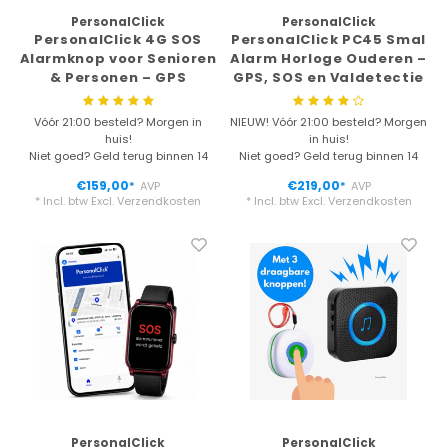
PersonalClick
PersonalClick
PersonalClick 4G SOS
PersonalClick PC45 Smal
Alarmknop voor Senioren
Alarm Horloge Ouderen –
& Personen – GPS
GPS, SOS en Valdetectie
Tracker – Waterdicht –
– Wit
Inclusief Simkaart –
Vóór 21:00 besteld? Morgen in
NIEUW! Vóór 21:00 besteld? Morgen
Zonder Abonnement
huis!
in huis!
Niet goed? Geld terug binnen 14
Niet goed? Geld terug binnen 14
dagen
dagen
€159,00
€219,00
AVP
AVP
*
*
* Incl. btw Excl.
Verzendkosten
* Incl. btw Excl.
Verzendkosten
PersonalClick
PersonalClick