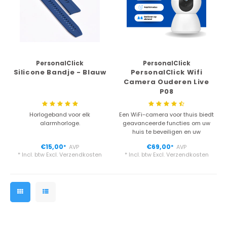
PersonalClick
PersonalClick
Silicone Bandje - Blauw
PersonalClick Wifi
Camera Ouderen Live
P08
Horlogeband voor elk
Een WiFi-camera voor thuis biedt
alarmhorloge.
geavanceerde functies om uw
huis te beveiligen en uw
gemoedsrust te vergroten.
€15,00
€69,00
AVP
AVP
*
*
* Incl. btw Excl.
Verzendkosten
* Incl. btw Excl.
Verzendkosten