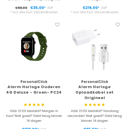
bestellen of vragen? Bel 0475-
€35,00
€219,00
€59,00
AVP
AVP
*
*
232611
* Incl. btw Excl.
Verzendkosten
* Incl. btw Excl.
Verzendkosten
PersonalClick
PersonalClick
Alarm Horloge Ouderen
Alarm Horloge
4G Deluxe - Groen- PC24
Oplaadkabel set
Origineel
Vóór 21:00 besteld? Morgen in
Vóór 21:00 besteld? Vandaag
huis! Niet goed? Geld terug binnen
verzonden! Niet goed? Geld terug
14 dagen
binnen 14 dagen