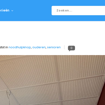
rieën
tst in
noodhulpknop
,
ouderen
,
senioren
0