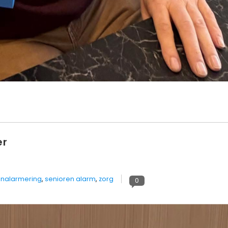
er
nalarmering
,
senioren alarm
,
zorg
0