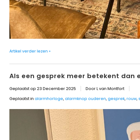
Artikel verder lezen »
Als een gesprek meer betekent dan 
Geplaatst op
23 December 2025
Door L van Montfort
Geplaatst in
alarmhorloge
,
alarmknop ouderen
,
gesprek
,
rouw
,