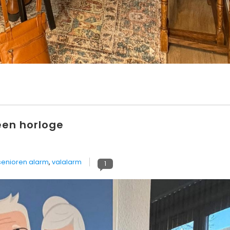
een horloge
senioren alarm
,
valalarm
1